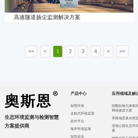
高速隧道扬尘监测解决方案
<<
<
1
2
3
4
>
>>
产品中心
应用领域及解
智慧环保
细颗粒物与臭氧
网络建设方案
走航式环境监测
生态环境监测与检测智慧
养殖场恶臭在线
软件平台
方案提供商
湿地公园生态环
噪声环境监测
案
智慧农业
钢铁治炼厂超低