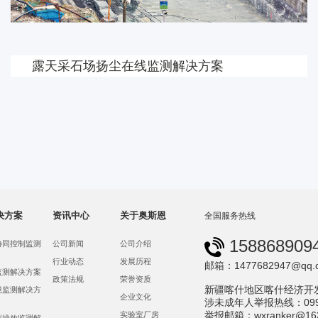
露天采石场扬尘在线监测解决方案
决方案
资讯中心
关于奥斯恩
全国服务热线
158868909
协同控制监测
公司新闻
公司介绍
行业动态
发展历程
邮箱：1477682947@qq.
监测解决方案
政策法规
荣誉资质
新疆喀什地区喀什经济开
境监测解决方
企业文化
涉未成年人举报热线：0998-
举报邮箱：wxranker@163
实验室厂房
碳排放监测解